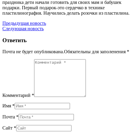
праздника дети начали готовить для своих мам и бабушек
подарки. Первый подарок-это сердечко в технике
пластилинография. Научились делать розочки из пластилина.
Навигация
Предыдущая новость
Следующая новость
по
записям
Ответить
Почта не будет опубликована.Обязательны для заполенения
*
Комментарий *
Имя *
Почта *
Сайт *