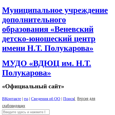
Skip
Муниципальное учреждение
to
content
дополнительного
образования «Веневский
детско-юношеский центр
имени Н.Т. Полукарова»
МУДО «ВДЮЦ им. Н.Т.
Полукарова»
«Официальный сайт»
|
Версия для
ВКонтакте
|
rss
|
Сведения об ОО
|
Поиск
слабовидящих
Поиск: