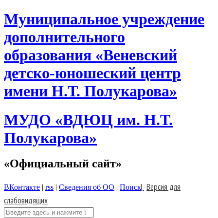
Skip
Муниципальное учреждение
to
content
дополнительного
образования «Веневский
детско-юношеский центр
имени Н.Т. Полукарова»
МУДО «ВДЮЦ им. Н.Т.
Полукарова»
«Официальный сайт»
|
Версия для
ВКонтакте
|
rss
|
Сведения об ОО
|
Поиск
слабовидящих
Поиск: