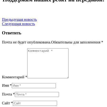
Навигация
Предыдущая новость
Следующая новость
по
записям
Ответить
Почта не будет опубликована.Обязательны для заполенения
*
Комментарий *
Имя *
Почта *
Сайт *