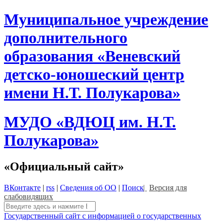
Skip
Муниципальное учреждение
to
content
дополнительного
образования «Веневский
детско-юношеский центр
имени Н.Т. Полукарова»
МУДО «ВДЮЦ им. Н.Т.
Полукарова»
«Официальный сайт»
ВКонтакте
|
rss
|
Сведения об ОО
|
Поиск
|
Версия для
слабовидящих
Поиск:
Государственный сайт с информацией о государственных