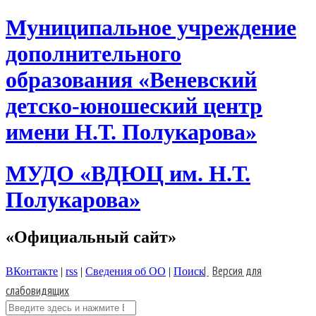
Skip
Муниципальное учреждение
to
content
дополнительного
образования «Веневский
детско-юношеский центр
имени Н.Т. Полукарова»
МУДО «ВДЮЦ им. Н.Т.
Полукарова»
«Официальный сайт»
|
Версия для
ВКонтакте
|
rss
|
Сведения об ОО
|
Поиск
слабовидящих
Поиск: