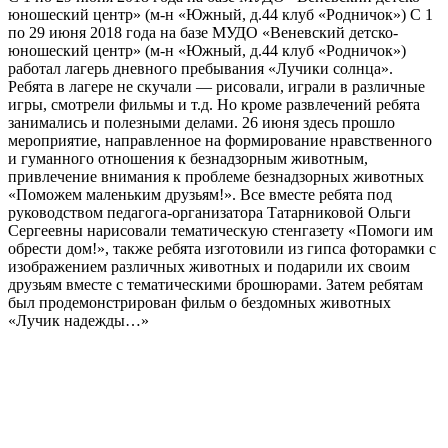
юношеский центр» (м-н «Южный, д.44 клуб «Родничок») С 1
по 29 июня 2018 года на базе МУДО «Веневский детско-
юношеский центр» (м-н «Южный, д.44 клуб «Родничок»)
работал лагерь дневного пребывания «Лучики солнца».
Ребята в лагере не скучали — рисовали, играли в различные
игры, смотрели фильмы и т.д. Но кроме развлечений ребята
занимались и полезными делами. 26 июня здесь прошло
мероприятие, направленное на формирование нравственного
и гуманного отношения к безнадзорным животным,
привлечение внимания к проблеме безнадзорных животных
«Поможем маленьким друзьям!». Все вместе ребята под
руководством педагога-организатора Татарниковой Ольги
Сергеевны нарисовали тематическую стенгазету «Помоги им
обрести дом!», также ребята изготовили из гипса фоторамки с
изображением различных животных и подарили их своим
друзьям вместе с тематическими брошюрами. Затем ребятам
был продемонстрирован фильм о бездомных животных
«Лучик надежды…»