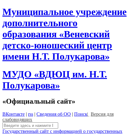
Skip
Муниципальное учреждение
to
content
дополнительного
образования «Веневский
детско-юношеский центр
имени Н.Т. Полукарова»
МУДО «ВДЮЦ им. Н.Т.
Полукарова»
«Официальный сайт»
ВКонтакте
|
rss
|
Сведения об ОО
|
Поиск
|
Версия для
слабовидящих
Поиск:
Государственный сайт с информацией о государственных