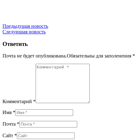
Навигация
Предыдущая новость
Следующая новость
по
записям
Ответить
Почта не будет опубликована.Обязательны для заполенения
*
Комментарий *
Имя *
Почта *
Сайт *