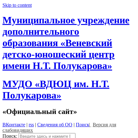
Skip to content
Муниципальное учреждение
дополнительного
образования «Веневский
детско-юношеский центр
имени Н.Т. Полукарова»
МУДО «ВДЮЦ им. Н.Т.
Полукарова»
«Официальный сайт»
ВКонтакте
|
rss
|
Сведения об ОО
|
Поиск
|
Версия для
слабовидящих
Поиск: