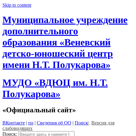
Skip to content
Муниципальное учреждение
дополнительного
образования «Веневский
детско-юношеский центр
имени Н.Т. Полукарова»
МУДО «ВДЮЦ им. Н.Т.
Полукарова»
«Официальный сайт»
ВКонтакте
|
rss
|
Сведения об ОО
|
Поиск
|
Версия для
слабовидящих
Поиск: