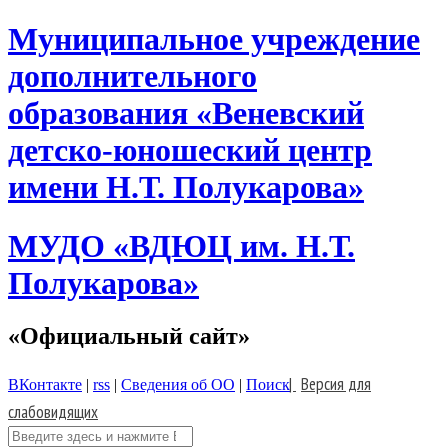
Skip
Муниципальное учреждение
to
content
дополнительного
образования «Веневский
детско-юношеский центр
имени Н.Т. Полукарова»
МУДО «ВДЮЦ им. Н.Т.
Полукарова»
«Официальный сайт»
|
Версия для
ВКонтакте
|
rss
|
Сведения об ОО
|
Поиск
слабовидящих
Поиск: