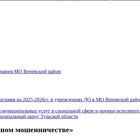
ования МО Веневский район
грамм на 2025-2026гг. в учреждениях ДО в МО Веневский рай
я муниципальных услуг в социальной сфере и оценки исполните
иципальный округ Тульской области
ьном мошенничестве»