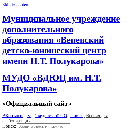
Skip to content
Муниципальное учреждение
дополнительного
образования «Веневский
детско-юношеский центр
имени Н.Т. Полукарова»
МУДО «ВДЮЦ им. Н.Т.
Полукарова»
«Официальный сайт»
ВКонтакте
|
rss
|
Сведения об ОО
|
Поиск
|
Версия для
слабовидящих
Поиск: