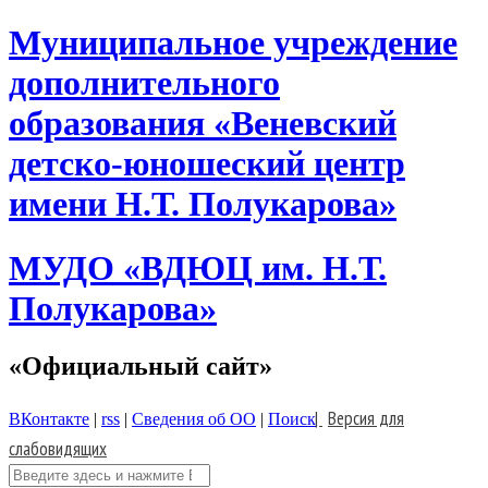
Skip
Муниципальное учреждение
to
content
дополнительного
образования «Веневский
детско-юношеский центр
имени Н.Т. Полукарова»
МУДО «ВДЮЦ им. Н.Т.
Полукарова»
«Официальный сайт»
|
Версия для
ВКонтакте
|
rss
|
Сведения об ОО
|
Поиск
слабовидящих
Поиск: