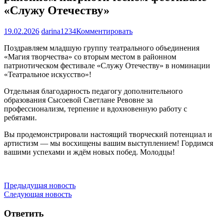
«Служу Отечеству»
19.02.2026
darina1234
Комментировать
Поздравляем младшую группу театрального объединения
«Магия творчества» со вторым местом в районном
патриотическом фестивале «Служу Отечеству» в номинации
«Театральное искусство»!
Отдельная благодарность педагогу дополнительного
образования Сысоевой Светлане Ревовне за
профессионализм, терпение и вдохновенную работу с
ребятами.
Вы продемонстрировали настоящий творческий потенциал и
артистизм — мы восхищены вашим выступлением! Гордимся
вашими успехами и ждём новых побед. Молодцы!
Навигация
Предыдущая новость
Следующая новость
по
записям
Ответить